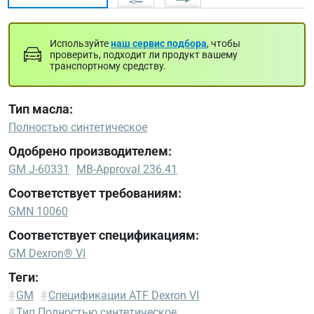
Используйте
наш сервис подбора
, чтобы
проверить, подходит ли продукт вашему
транспортному средству.
Тип масла:
Полностью синтетическое
Одобрено производителем:
GM J-60331
MB-Approval 236.41
Соответствует требованиям:
GMN 10060
Соответствует спецификациям:
GM Dexron® VI
Теги:
GM
#
GM
#
Спецификации ATF Dexron VI
Dexron®
#
Тип Полностью синтетическое