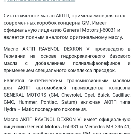
VI
GM J-
Синтетическое масло АКПП, применяемое для всех
60331
современных коробок концерна GM. Имеет
GMN
официальную лицензию General Motors J-60031 и
10060
является полным аналогом оригинальному маслу.
MB
Масло АКПП RAVENOL DEXRON VI произведено в
236.41
Германии на основе гидрокрекингового базового
масла с добавлением полиальфаолефинов и
применением специального комплекса присадок.
Является синтетическим трансмиссионным маслом
для АКПП автомобилей производства концерна
GENERAL MOTORS (GM, Chevrolet, Opel, Buick, Cadillac,
GMC, Hummer, Pontiac, Saturn) включая АКПП типа
Hydra – Matic последнего поколения.
Масло АКПП RAVENOL DEXRON VI имеет официальную
лицензию General Motors J-60331 и Mercedes MB 236.41,
испытано и одобрено концерном GM для применения