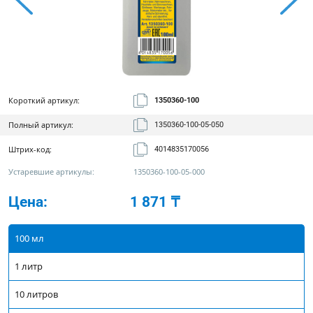
Короткий артикул:
1350360-100
Полный артикул:
1350360-100-05-050
Штрих-код:
4014835170056
Устаревшие артикулы:
1350360-100-05-000
Цена:
1 871 ₸
100 мл
1 литр
10 литров