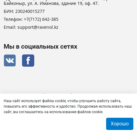
Байконыр, ул. А. Иманова, здание 19, оф. 47.
БИН: 230240015277
Телефон:
+7(7172) 642-385
Email:
support@ravenol.kz
Мы в социальных сетях
Сертификат дистрибьютора RAVENOL
Наш сайт использует файлы cookie, чтобы улучшить работу сайта,
повысить его эффективность и удобство. Продолжая использовать наш
сайт, вы соглашаетесь на использование файлов cookie.
Товарищество с ограниченной ответственностью «Плаза
Лубрикантс» © 2026
Хорошо
0
0
0