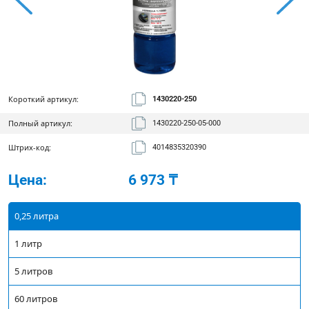
Короткий артикул:
1430220-250
Полный артикул:
1430220-250-05-000
Штрих-код:
4014835320390
Цена:
6 973 ₸
0,25 литра
1 литр
5 литров
60 литров