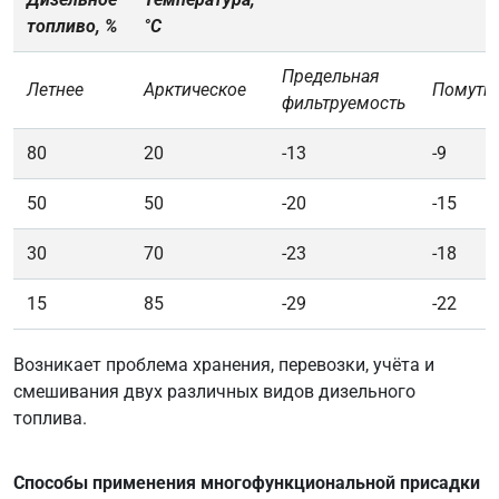
топливо, %
°
С
Предельная
Летнее
Арктическое
Помутн
фильтруемость
80
20
-13
-9
50
50
-20
-15
30
70
-23
-18
15
85
-29
-22
Возникает проблема хранения, перевозки, учёта и
смешивания двух различных видов дизельного
топлива.
Способы применения многофункциональной присадки