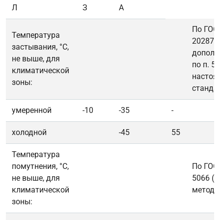
Л
З
А
По ГОС
Температура
20287 с
застывания, °С,
дополн
не выше, для
по п. 5.
климатической
настоя
зоны:
станда
умеренной
-10
-35
-
холодной
-45
55
Температура
помутнения, °С,
По ГОС
не выше, для
5066 (
климатической
метод)
зоны: