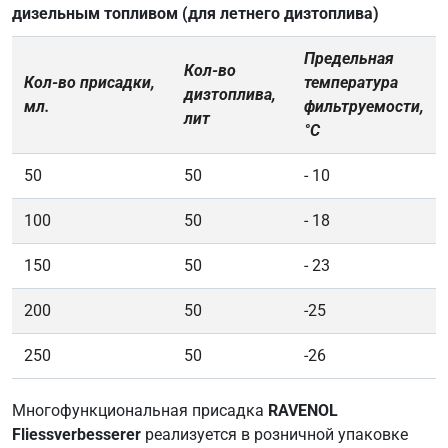
дизельным топливом (для летнего дизтоплива)
Предельная
Кол-во
Кол-во присадки,
температура
дизтоплива,
мл.
фильтруемости,
лит
°
С
50
50
- 10
100
50
- 18
150
50
- 23
200
50
-25
250
50
-26
Многофункциональная присадка
RAVENOL
Fliessverbesserer
реализуется в розничной упаковке