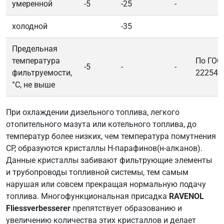
умеренной
-5
-25
-
холодной
-35
Предельная
температура
По ГОС
-5
-
-
фильтруемости,
22254
°С, не выше
При охлаждении дизельного топлива, легкого
отопительного мазута или котельного топлива, до
температур более низких, чем температура помутнения
CP, образуются кристаллы Н-парафинов(н-алканов).
Данные кристаллы забивают фильтрующие элементы
и трубопроводы топливной системы, тем самым
нарушая или совсем прекращая нормальную подачу
топлива. Многофункциональная присадка
RAVENOL
Fliessverbesserer
препятствует образованию и
увеличению количества этих кристаллов и делает