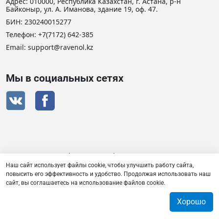
Адрес: 010000, Республика Казахстан, г. Астана, р-н
Байконыр, ул. А. Иманова, здание 19, оф. 47.
БИН: 230240015277
Телефон:
+7(7172) 642-385
Email:
support@ravenol.kz
Мы в социальных сетях
Сертификат дистрибьютора RAVENOL
Наш сайт использует файлы cookie, чтобы улучшить работу сайта,
повысить его эффективность и удобство. Продолжая использовать наш
сайт, вы соглашаетесь на использование файлов cookie.
Товарищество с ограниченной ответственностью «Плаза
Лубрикантс» © 2026
Хорошо
0
0
0