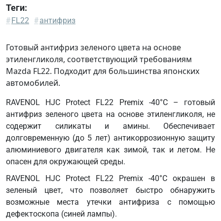
Теги:
Ford
#
FL22
#
антифриз
WSS-
M97B55
Готовый антифриз зеленого цвета на основе
Mazda
этиленгликоля, соответствующий требованиям
FL22
Mazda FL22. Подходит для большинства японских
Coolant
автомобилей.
Subaru
RAVENOL HJC Protect FL22 Premix -40°C – готовый
coolant
антифриз зеленого цвета на основе этиленгликоля, не
16218
содержит силикаты и амины. Обеспечивает
Suzuki
долговременную (до 5 лет) антикоррозионную защиту
Longlife
алюминиевого двигателя как зимой, так и летом. Не
Coolant
опасен для окружающей среды.
RAVENOL HJC Protect FL22 Premix -40°C окрашен в
зеленый цвет, что позволяет быстро обнаружить
возможные места утечки антифриза с помощью
дефектоскопа (синей лампы).