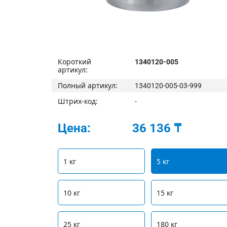
Короткий
1340120-005
артикул:
Полный артикул:
1340120-005-03-999
Штрих-код:
-
Цена:
36 136 ₸
1 кг
5 кг
10 кг
15 кг
25 кг
180 кг