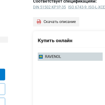
Соответствует спецификациям:
DIN 51502 KP1P-35
ISO 6743-9: ISO-L-XC
DIN
Скачать описание
51502
KP1P-
35
Купить онлайн
ISO
6743-9:
ISO-L-
1
RAVENOL
XCEEB1
кг
5
кг
10
кг
15
кг