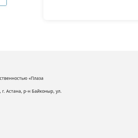
25
кг
180
кг
ственностью «Плаза
 г. Астана, р-н Байконыр, ул.