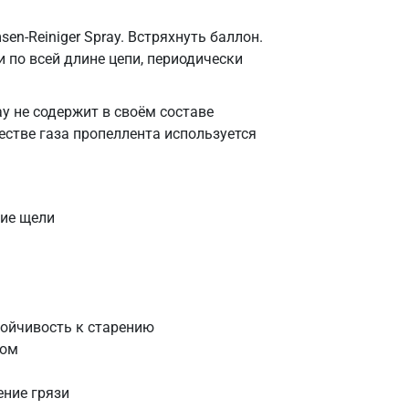
n-Reiniger Spray. Встряхнуть баллон.
и по всей длине цепи, периодически
y не содержит в своём составе
стве газа пропеллента используется
кие щели
тойчивость к старению
ком
ение грязи