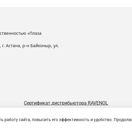
ственностью «Плаза
 г. Астана, р-н Байконыр, ул.
Сертификат дистрибьютора RAVENOL
ть работу сайта, повысить его эффективность и удобство. Продолж
щество с ограниченной ответственностью «Плаза Лубрикантс»
Избранные
0
Сравнение
0
Просмотренные