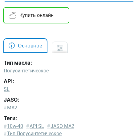
Купить онлайн
Основное
Тип масла:
Полусинтетическое
API:
SL
JASO:
#
MA2
Теги:
#
10w-40
#
API SL
#
JASO MA2
#
Тип Полусинтетическое