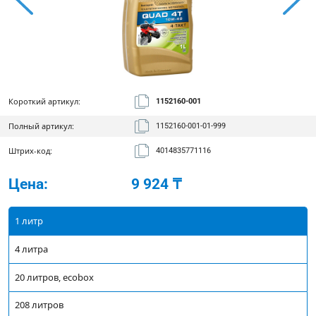
Короткий артикул:
1152160-001
Полный артикул:
1152160-001-01-999
Штрих-код:
4014835771116
Цена:
9 924 ₸
1 литр
4 литра
20 литров, ecobox
208 литров