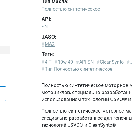
Тип масла:
Полностью синтетическое
API:
SN
JASO:
#
MA2
Теги:
#
4-T
#
10w-40
#
API SN
#
CleanSynto
#
#
Тип Полностью синтетическое
Полностью синтетическое моторное ма
мотоциклов, специально разработанн
использованием технологий USVO® и 
Полностью синтетическое моторное ма
специально разработанное для гоночн
технологий USVO® и CleanSynto®