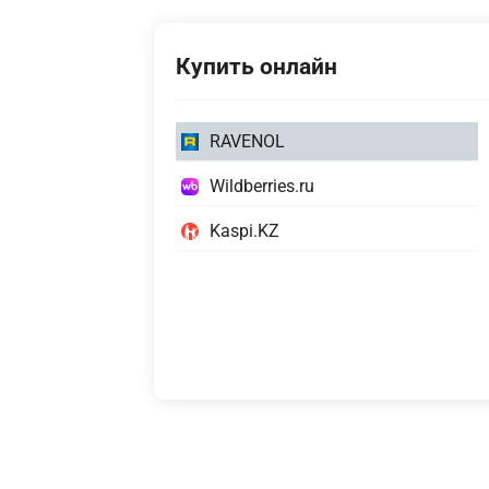
Купить онлайн
1
RAVENOL
литр
1
Wildberries.ru
4
литр
1
литра
Kaspi.KZ
литр
20
литров,
ecobox
60
литров
208
литров