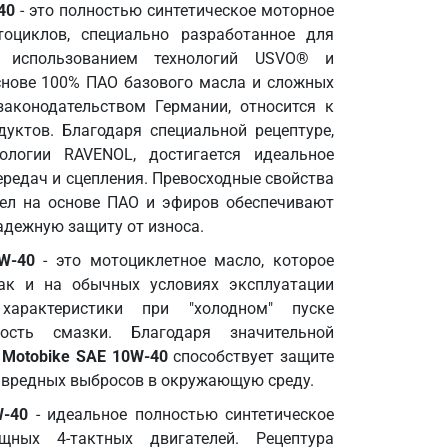
40
- это полностью синтетическое моторное
оциклов, специально разработанное для
 использованием технологий USVO® и
основе 100% ПАО базового масла и сложных
законодательством Германии, относится к
дуктов. Благодаря специальной рецептуре,
ологии RAVENOL, достигается идеальное
ередач и сцепления. Превосходные свойства
сел на основе ПАО и эфиров обеспечивают
адежную защиту от износа.
W-40
- это мотоциклетное масло, которое
ак и на обычных условиях эксплуатации
характеристики при "холодном" пуске
ость смазки. Благодаря значительной
 Motobike SAE 10W-40
способствует защите
 вредных выбросов в окружающую среду.
W-40
- идеальное полностью синтетическое
ных 4-тактных двигателей. Рецептура