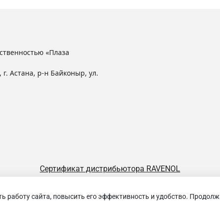
ственностью «Плаза
 г. Астана, р-н Байконыр, ул.
Сертификат дистрибьютора RAVENOL
ть работу сайта, повысить его эффективность и удобство. Продолж
щество с ограниченной ответственностью «Плаза Лубрикантс»
Избранные
0
Сравнение
0
Просмотренные