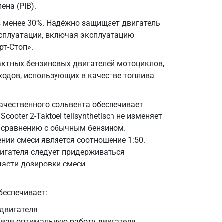
ена (PIB).
 менее 30%. Надёжно защищает двигатель
сплуатации, включая эксплуатацию
рт-Стоп».
ктных бензиновых двигателей мотоциклов,
оходов, использующих в качестве топлива
ачественного сольвента обеспечивает
oter 2-Taktoel teilsynthetisch не изменяет
о сравнению с обычным бензином.
нии смеси является соотношение 1:50.
игателя следует придерживаться
части дозировки смеси.
беспечивает:
 двигателя
ивая оптимальную работу двигателя