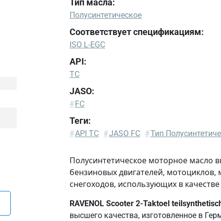
Тип масла:
Полусинтетическое
Соответствует спецификациям:
ISO L-EGC
API:
TC
JASO:
#
FC
Теги:
ISO
#
API TC
#
JASO FC
#
Тип Полусинтетич
L-
EGC
Полусинтетическое моторное масло вы
бензиновых двигателей, мотоциклов, 
снегоходов, использующих в качестве
RAVENOL Scooter 2-Taktoel teilsynthetisc
высшего качества, изготовленное в Гер