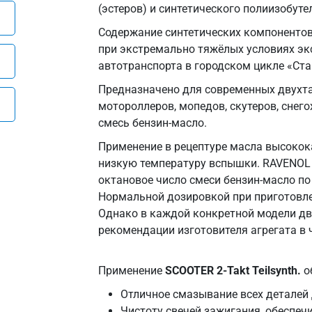
(эстеров) и синтетического полиизобутел
Содержание синтетических компонентов
при экстремально тяжёлых условиях эк
автотранспорта в городском цикле «Ста
Предназначено для современных двухта
мотороллеров, мопедов, скутеров, снег
смесь бензин-масло.
Применение в рецептуре масла высокок
низкую температуру вспышки. RAVENOL Sco
октановое число смеси бензин-масло п
Нормальной дозировкой при приготовле
Однако в каждой конкретной модели дв
рекомендации изготовителя агрегата в 
Применение
SCOOTER 2-Takt Teilsynth.
о
Отличное смазывание всех деталей
Чистоту свечей зажигания, обеспеч