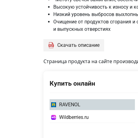
Высокую устойчивость к износу и к
Низкий уровень выбросов выхлопны
Очищение от продуктов сгорания и 
и выпускных отверстиях
Скачать описание
Страница продукта на сайте производ
Купить онлайн
1
RAVENOL
литр
1
Wildberries.ru
4
литр
литра
4