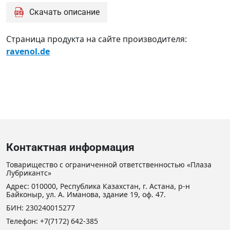
AFNOR
Скачать описание
R15-
601
BS
Страница продукта на сайте производителя:
6580
ravenol.de
(GB)
Chrysler
MS-
7170
CUNA
NC
956-16
Контактная информация
(Italien)
Fiat
Товарищество с ограниченной ответственностью «Плаза
Лубрикантс»
9.55523
Fiat
Адрес: 010000, Республика Казахстан, г. Астана, р-н
Байконыр, ул. А. Иманова, здание 19, оф. 47.
PARAFLU
БИН: 230240015277
11
Телефон:
+7(7172) 642-385
Ford