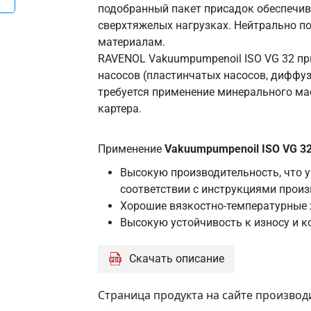
подобранный пакет присадок обеспечив
19
сверхтяжелых нагрузках. Нейтрально п
BUSCH
материалам.
VM
RAVENOL Vakuumpumpenoil ISO VG 32 п
BUSCH
насосов (пластинчатых насосов, диффуз
VMH
требуется применение минерального ма
DIN
картера.
51506
VC
Fisherbrand
Применение
Vakuumpumpenoil ISO VG 3
19
Высокую производительность, что 
Hyvac
соответствии с инструкциями прои
93055
Хорошие вязкостно-температурные 
ISO
Высокую устойчивость к износу и к
6743-
3
Скачать описание
DVA
ISO
DVC
Страница продукта на сайте производ
Kinney