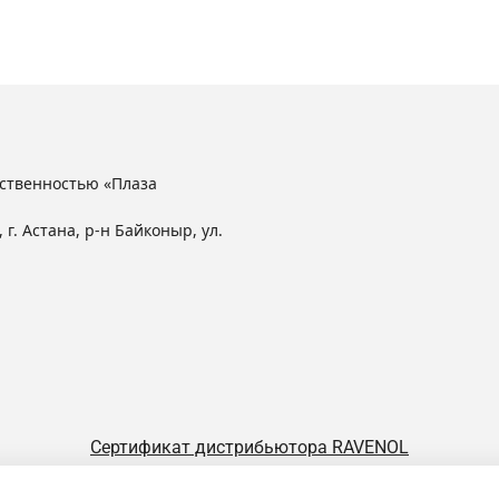
литров
208
литров
ственностью «Плаза
 г. Астана, р-н Байконыр, ул.
Сертификат дистрибьютора RAVENOL