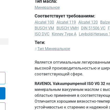
Тип масла:
Минеральное
Соответствует требованиям:
Alcatel 100
Alcatel 119
Alcatel 120
Balze
BUSCH VM
BUSCH VMH
DIN 51506 VC
F
ISO DVC
Kinney Type A
Leybold-Heraeus 
Теги:
Alcatel
#
Тип Минеральное
100
Alcatel
Является оптимальным легированным
119
высокой производительностью и шир
Alcatel
соответствующей сфере.
120
RAVENOL Vakuumpumpenoil ISO VG 32
яв
Balzers
минеральным вакуумным маслом с выс
P3
областью применения в соответствующе
Becker
Отличается хорошими вязкостно-темпе
Vakuumpumpen
устойчивостью к старению и надежной 
Beckmann