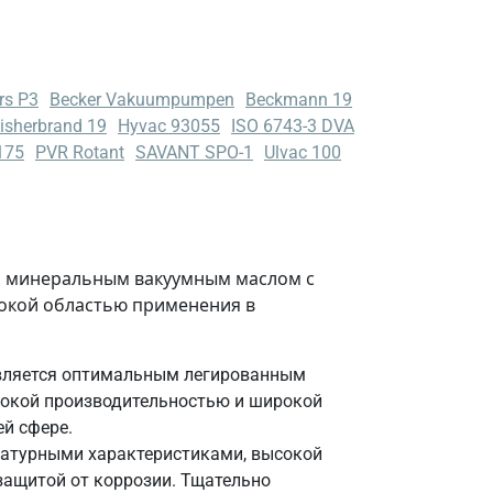
rs P3
Becker Vakuumpumpen
Beckmann 19
isherbrand 19
Hyvac 93055
ISO 6743-3 DVA
175
PVR Rotant
SAVANT SPO-1
Ulvac 100
 минеральным вакуумным маслом с
окой областью применения в
ляется оптимальным легированным
окой производительностью и широкой
й сфере.
ратурными характеристиками, высокой
защитой от коррозии. Тщательно