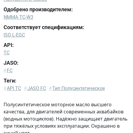
Одобрено производителем:
NMMA TC-W3
Соответствует спецификациям:
ISO L-EGC
API:
TC
JASO:
#
FC
Теги:
ISO
#
API TC
#
JASO FC
#
Тип Полусинтетическое
L-
EGC
Полусинтетическое моторное масло высшего
NMMA
качества, для двигателей современных аквабайков
TC-W3
(водных мотоциклов). Надёжно защищает двигатель
при тяжёлых условиях эксплуатации. Окрашено в
синий цвет.