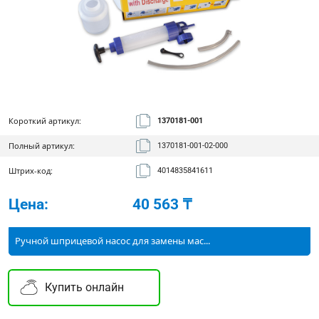
Короткий артикул:
1370181-001
Полный артикул:
1370181-001-02-000
Штрих-код:
4014835841611
Цена:
40 563 ₸
Ручной шприцевой насос для замены мас...
Купить онлайн