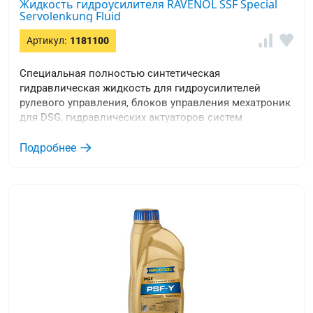
Жидкость гидроусилителя RAVENOL SSF Special
Servolenkung Fluid
Артикул:
1181100
Специальная полностью синтетическая
гидравлическая жидкость для гидроусилителей
рулевого управления, блоков управления мехатроник
для DSG, гидравлических актуаторов систем
подключения полного привода и управления
роботизированных коробок передач, зеленого цвета.
Подробнее
Может применяться круглогодично, включая
экстремально холодную зиму.