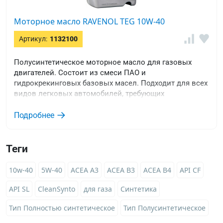
Моторное масло RAVENOL TEG 10W-40
Артикул:
1132100
Полусинтетическое моторное масло для газовых
двигателей. Состоит из смеси ПАО и
гидрокрекинговых базовых масел. Подходит для всех
видов легковых автомобилей, требующих
спецификаций ACEA A3/B4 или API SL/CF.
Подробнее
Теги
10w-40
5W-40
ACEA A3
ACEA B3
ACEA B4
API CF
API SL
CleanSynto
для газа
Синтетика
Тип Полностью синтетическое
Тип Полусинтетическое