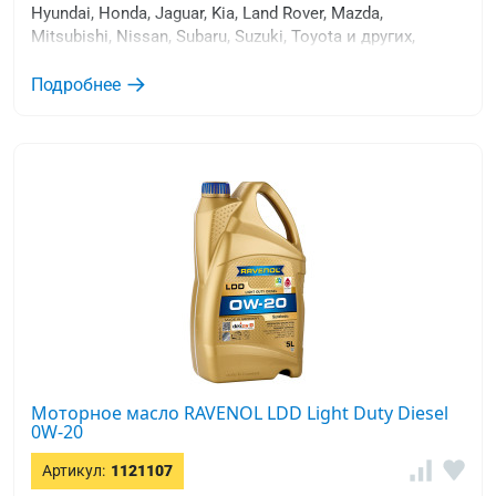
Hyundai, Honda, Jaguar, Kia, Land Rover, Mazda,
Mitsubishi, Nissan, Subaru, Suzuki, Toyota и других,
требующих применения низковязких моторных масел
уровня качества ACEA A5/B5 и ILSAC GF-6A, API SP.
Подробнее
Моторное масло RAVENOL LDD Light Duty Diesel
0W-20
Артикул:
1121107