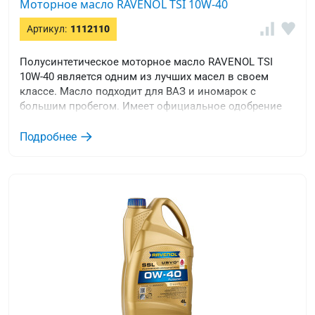
Моторное масло RAVENOL TSI 10W-40
Артикул:
1112110
Полусинтетическое моторное масло RAVENOL TSI
10W-40 является одним из лучших масел в своем
классе. Масло подходит для ВАЗ и иномарок с
большим пробегом. Имеет официальное одобрение
BMW Special Oil, MB 229.1, VW 501 00 / 505 00 и
соответствует требованиям VW 500 00 / 502 00.
Подробнее