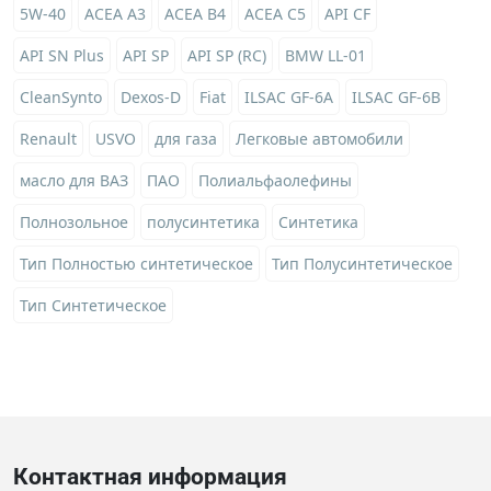
5W-40
ACEA A3
ACEA B4
ACEA C5
API CF
API SN Plus
API SP
API SP (RC)
BMW LL-01
CleanSynto
Dexos-D
Fiat
ILSAC GF-6A
ILSAC GF-6B
Renault
USVO
для газа
Легковые автомобили
масло для ВАЗ
ПАО
Полиальфаолефины
Полнозольное
полусинтетика
Синтетика
Тип Полностью синтетическое
Тип Полусинтетическое
Тип Синтетическое
Контактная информация