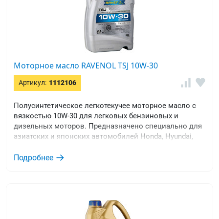
Моторное масло RAVENOL TSJ 10W-30
Артикул:
1112106
Полусинтетическое легкотекучее моторное масло с
вязкостью 10W-30 для легковых бензиновых и
дизельных моторов. Предназначено специально для
азиатских и японских автомобилей Honda, Hyundai,
Kia, Mazda, Mitsubishi, Nissan, Subaru, Suzuki, Toyota,
SsangYong, Daihatsu, Daewoo.
Подробнее