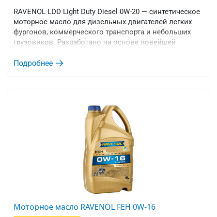
RAVENOL LDD Light Duty Diesel 0W-20 — синтетическое
моторное масло для дизельных двигателей легких
фургонов, коммерческого транспорта и небольших
грузовиков. Разработано на основе новейшей
технологии присадок и высококачественных
гидрокрекинговых базовых масел.
Подробнее
Моторное масло RAVENOL FEH 0W-16