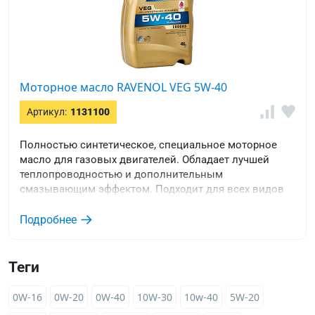
Моторное масло RAVENOL VEG 5W-40
Артикул:
1131100
Полностью синтетическое, специальное моторное
масло для газовых двигателей. Обладает лучшей
теплопроводностью и дополнительным
смазывающим эффектом. Подходит для всех видов
легковых автомобилей, требующих спецификаций
ACEA A3/B4 или API SM/CF.
Подробнее
Теги
0W-16
0W-20
0W-40
10W-30
10w-40
5W-20