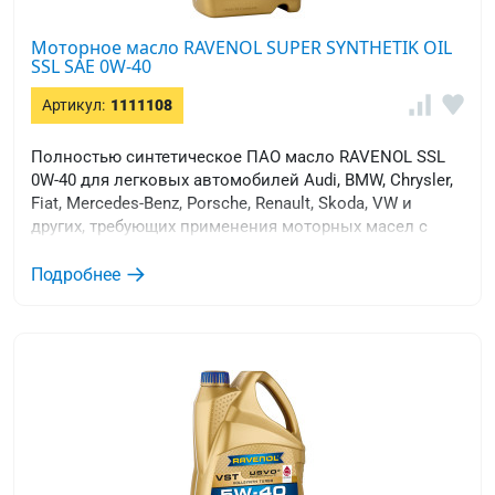
Моторное масло RAVENOL SUPER SYNTHETIK OIL
SSL SAE 0W-40
Артикул:
1111108
Полностью синтетическое ПАО масло RAVENOL SSL
0W-40 для легковых автомобилей Audi, BMW, Chrysler,
Fiat, Mercedes-Benz, Porsche, Renault, Skoda, VW и
других, требующих применения моторных масел с
вязкостью SAE 0W-40 уровня качества ACEA A3/B4 с
высоким щелочным числом, и эксплуатируются в
Подробнее
условиях экстремально низких температур.