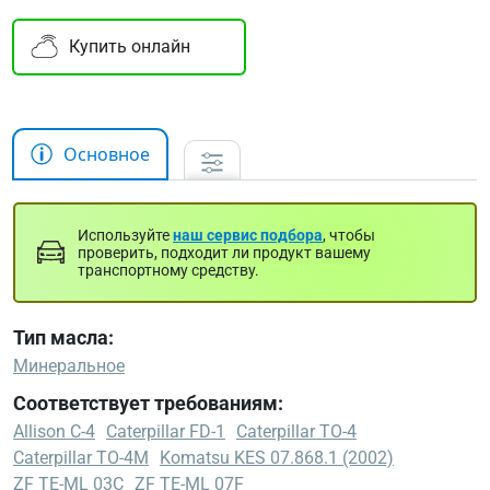
Купить онлайн
Основное
Используйте
наш сервис подбора
, чтобы
проверить, подходит ли продукт вашему
транспортному средству.
Тип масла:
Минеральное
Соответствует требованиям:
Allison C-4
Caterpillar FD-1
Caterpillar TO-4
Caterpillar TO-4M
Komatsu KES 07.868.1 (2002)
ZF TE-ML 03C
ZF TE-ML 07F