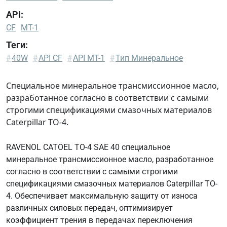
API:
CF
MT-1
Теги:
Allison
#
40W
#
API CF
#
API MT-1
#
Тип Минеральное
C-4
Caterpillar
Специальное минеральное трансмиссионное масло,
FD-1
разработанное согласно в соответствии с самыми
Caterpillar
строгими спецификациями смазочных материалов
TO-4
Caterpillar TO-4.
Caterpillar
TO-4M
RAVENOL CATOEL TO-4 SAE 40 специальное
Komatsu
минеральное трансмиссионное масло, разработанное
KES
согласно в соответствии с самыми строгими
07.868.1
спецификациями смазочных материалов Caterpillar TO-
(2002)
4. Обеспечивает максимальную защиту от износа
ZF
различных силовых передач, оптимизирует
TE-
коэффициент трения в передачах переключения