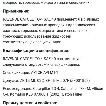
ML
мощности, тормозах мокрого типа и сцеплениях.
03C
Применение:
ZF
TE-
RAVENOL CATOEL TO-4 SAE 40 применяется в силовых
ML
трансмиссиях, конечных приводах, гидравлических
07F
системах, тормозах мокрого типа и сцеплениях,
требующих использования жидкостей
соответствующей спецификации.
Классификации и спецификации:
RAVENOL CATOEL TO-4 SAE 40 соответствует
следующим стандартам и спецификациям:
Спецификации:
API CF, API MT-1
Допуски
:
ZF TE-ML 03C, ZF TE-ML 07F (ZF001852)
Рекомендовано
:
Caterpillar TO-4, Caterpillar TO-4M, Allison
C-4, Komatsu KES 07.868.1 (2002), Eaton Fuller
Преимущества и свойства: