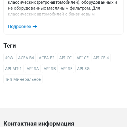
классических (ретро-автомобилей), оборудованных и
не оборудованных масляным фильтром. Для
классических автомобилей с бензиновым
двигателем до 1930 г. выпуска.
Подробнее
Теги
40W
ACEA B4
ACEA E2
API CC
API CF
API CF-4
API MT-1
API SA
API SB
API SF
API SG
Тип Минеральное
Контактная информация