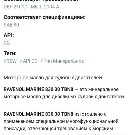
DEF 2101D
MIL-L-2104 A
Соответствует спецификациям:
SAE 30
API:
CC
Теги:
DEF
#
30W
#
API CC
#
Тип Минеральное
2101D
MIL-
Моторное масло для судовых двигателей.
L-
RAVENOL MARINE 830 30 TBN8
— это минеральное
2104
моторное масло для дизельных судовых двигателей.
A
SAE
30
RAVENOL MARINE 830 30 TBN8
изготовлено с
применением специальной многофункциональной
присадки, отвечающей требованиям к морским