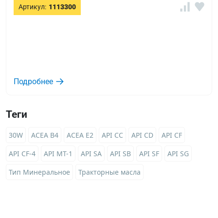
Артикул:
1113300
Подробнее
Теги
30W
ACEA B4
ACEA E2
API CC
API CD
API CF
API CF-4
API MT-1
API SA
API SB
API SF
API SG
Тип Минеральное
Тракторные масла