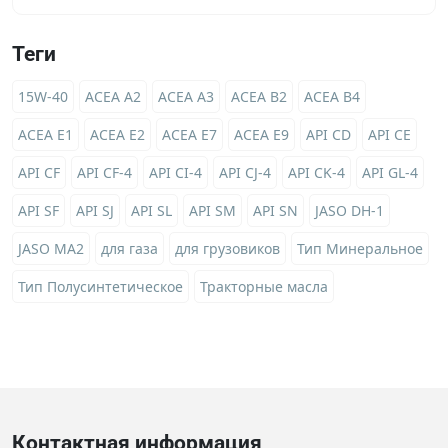
Теги
15W-40
ACEA A2
ACEA A3
ACEA B2
ACEA B4
ACEA E1
ACEA E2
ACEA E7
ACEA E9
API CD
API CE
API CF
API CF-4
API CI-4
API CJ-4
API CK-4
API GL-4
API SF
API SJ
API SL
API SM
API SN
JASO DH-1
JASO MA2
для газа
для грузовиков
Тип Минеральное
Тип Полусинтетическое
Тракторные масла
Контактная информация