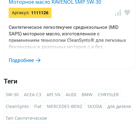
Моторное масло RAVENOL SMP 5W-30
Артикул:
1111126
Синтетическое легкотекучее среднезольное (MID
SAPS) моторное масло, изготовленное с
применением технологии CleanSynto® для легковых
бензиновых и дизельных моторов с и без
турбонаддува и прямым впрыском топлива.
Подробнее
Теги
5W-30
ACEA C3
API SN
AUDI
BMW
CHRYSLER
CleanSynto
Fiat
MERCEDES-BENZ
SKODA
для дизеля
Тип Синтетическое