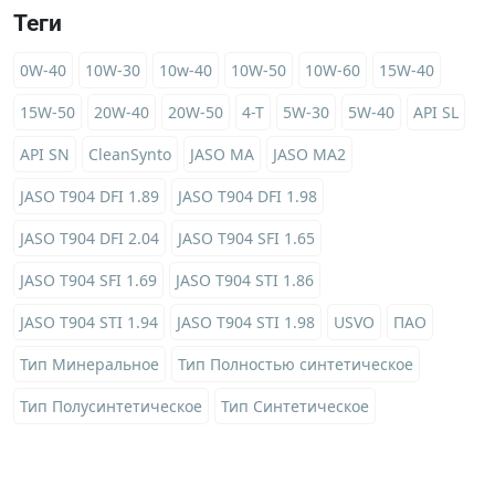
Теги
0W-40
10W-30
10w-40
10W-50
10W-60
15W-40
15W-50
20W-40
20W-50
4-T
5W-30
5W-40
API SL
API SN
CleanSynto
JASO MA
JASO MA2
JASO T904 DFI 1.89
JASO T904 DFI 1.98
JASO T904 DFI 2.04
JASO T904 SFI 1.65
JASO T904 SFI 1.69
JASO T904 STI 1.86
JASO T904 STI 1.94
JASO T904 STI 1.98
USVO
ПАО
Тип Минеральное
Тип Полностью синтетическое
Тип Полусинтетическое
Тип Синтетическое