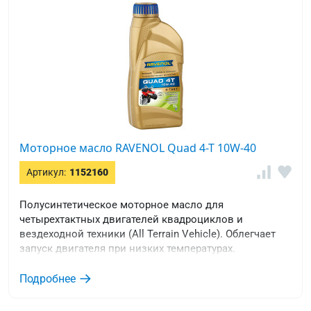
Моторное масло RAVENOL Quad 4-T 10W-40
Артикул:
1152160
Полусинтетическое моторное масло для
четырехтактных двигателей квадроциклов и
вездеходной техники (All Terrain Vehicle). Облегчает
запуск двигателя при низких температурах.
Стабильная масляная пленка при любых условиях
эксплуатации. Обеспечивает снижение вредных
Подробнее
выхлопов.