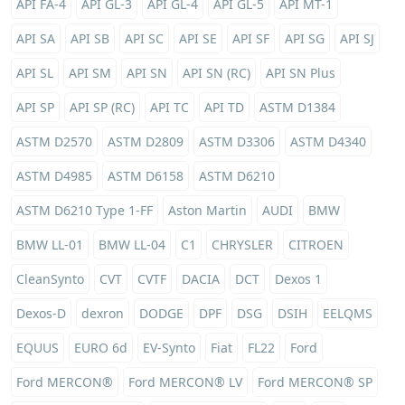
API FA-4
API GL-3
API GL-4
API GL-5
API MT-1
API SA
API SB
API SC
API SE
API SF
API SG
API SJ
API SL
API SM
API SN
API SN (RC)
API SN Plus
API SP
API SP (RC)
API TC
API TD
ASTM D1384
ASTM D2570
ASTM D2809
ASTM D3306
ASTM D4340
ASTM D4985
ASTM D6158
ASTM D6210
ASTM D6210 Type 1-FF
Aston Martin
AUDI
BMW
BMW LL-01
BMW LL-04
C1
CHRYSLER
CITROEN
CleanSynto
CVT
CVTF
DACIA
DCT
Dexos 1
Dexos-D
dexron
DODGE
DPF
DSG
DSIH
EELQMS
EQUUS
EURO 6d
EV-Synto
Fiat
FL22
Ford
Ford MERCON®
Ford MERCON® LV
Ford MERCON® SP