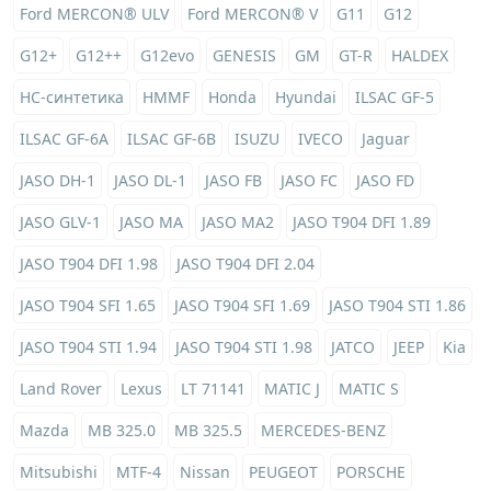
Ford MERCON® ULV
Ford MERCON® V
G11
G12
G12+
G12++
G12evo
GENESIS
GM
GT-R
HALDEX
HC-синтетика
HMMF
Honda
Hyundai
ILSAC GF-5
ILSAC GF-6A
ILSAC GF-6B
ISUZU
IVECO
Jaguar
JASO DH-1
JASO DL-1
JASO FB
JASO FC
JASO FD
JASO GLV-1
JASO MA
JASO MA2
JASO T904 DFI 1.89
JASO T904 DFI 1.98
JASO T904 DFI 2.04
JASO T904 SFI 1.65
JASO T904 SFI 1.69
JASO T904 STI 1.86
JASO T904 STI 1.94
JASO T904 STI 1.98
JATCO
JEEP
Kia
Land Rover
Lexus
LT 71141
MATIC J
MATIC S
Mazda
MB 325.0
MB 325.5
MERCEDES-BENZ
Mitsubishi
MTF-4
Nissan
PEUGEOT
PORSCHE