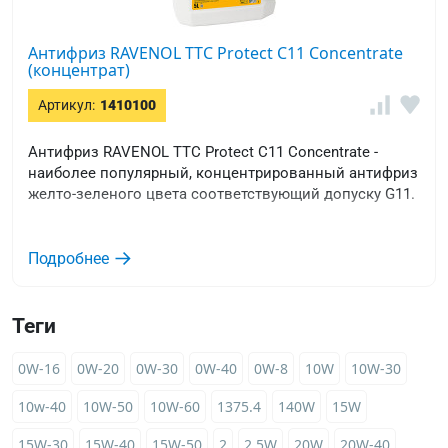
Антифриз RAVENOL TTC Protect C11 Concentrate
(концентрат)
Артикул:
1410100
Антифриз RAVENOL TTC Protect C11 Concentrate -
наиболее популярный, концентрированный антифриз
желто-зеленого цвета соответствующий допуску G11.
Подробнее
Теги
0W-16
0W-20
0W-30
0W-40
0W-8
10W
10W-30
10w-40
10W-50
10W-60
1375.4
140W
15W
15W-30
15W-40
15W-50
2
2,5W
20W
20W-40