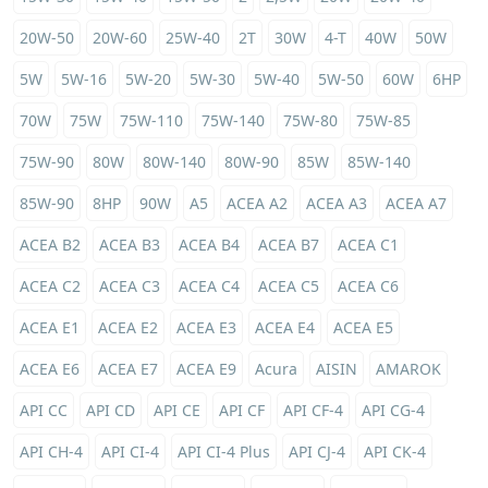
20W-50
20W-60
25W-40
2T
30W
4-T
40W
50W
5W
5W-16
5W-20
5W-30
5W-40
5W-50
60W
6HP
70W
75W
75W-110
75W-140
75W-80
75W-85
75W-90
80W
80W-140
80W-90
85W
85W-140
85W-90
8HP
90W
A5
ACEA A2
ACEA A3
ACEA A7
ACEA B2
ACEA B3
ACEA B4
ACEA B7
ACEA C1
ACEA C2
ACEA C3
ACEA C4
ACEA C5
ACEA C6
ACEA E1
ACEA E2
ACEA E3
ACEA E4
ACEA E5
ACEA E6
ACEA E7
ACEA E9
Acura
AISIN
AMAROK
API CC
API CD
API CE
API CF
API CF-4
API CG-4
API CH-4
API CI-4
API CI-4 Plus
API CJ-4
API CK-4