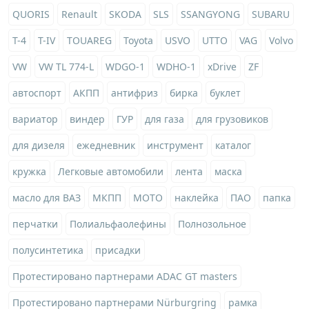
QUORIS
Renault
SKODA
SLS
SSANGYONG
SUBARU
T-4
T-IV
TOUAREG
Toyota
USVO
UTTO
VAG
Volvo
VW
VW TL 774-L
WDGO-1
WDHO-1
xDrive
ZF
автоспорт
АКПП
антифриз
бирка
буклет
вариатор
виндер
ГУР
для газа
для грузовиков
для дизеля
ежедневник
инструмент
каталог
кружка
Легковые автомобили
лента
маска
масло для ВАЗ
МКПП
МОТО
наклейка
ПАО
папка
перчатки
Полиальфаолефины
Полнозольное
полусинтетика
присадки
Протестировано партнерами ADAC GT masters
Протестировано партнерами Nürburgring
рамка