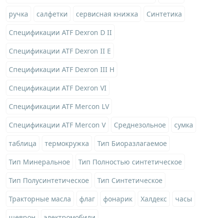
ручка
салфетки
сервисная книжка
Синтетика
Спецификации ATF Dexron D II
Спецификации ATF Dexron II E
Спецификации ATF Dexron III H
Спецификации ATF Dexron VI
Спецификации ATF Mercon LV
Спецификации ATF Mercon V
Среднезольное
сумка
таблица
термокружка
Тип Биоразлагаемое
Тип Минеральное
Тип Полностью синтетическое
Тип Полусинтетическое
Тип Синтетическое
Тракторные масла
флаг
фонарик
Халдекс
часы
шеврон
электромобили