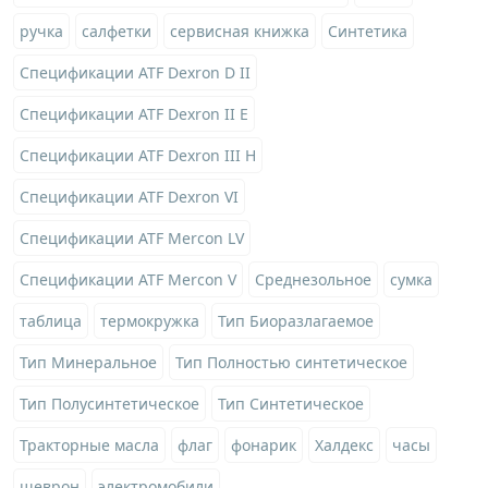
ручка
салфетки
сервисная книжка
Синтетика
Спецификации ATF Dexron D II
Спецификации ATF Dexron II E
Спецификации ATF Dexron III H
Спецификации ATF Dexron VI
Спецификации ATF Mercon LV
Спецификации ATF Mercon V
Среднезольное
сумка
таблица
термокружка
Тип Биоразлагаемое
Тип Минеральное
Тип Полностью синтетическое
Тип Полусинтетическое
Тип Синтетическое
Тракторные масла
флаг
фонарик
Халдекс
часы
шеврон
электромобили