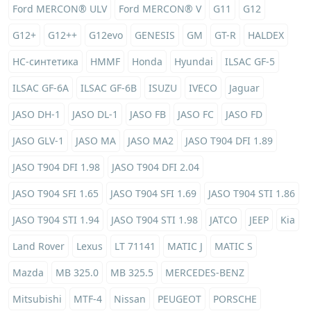
Ford MERCON® ULV
Ford MERCON® V
G11
G12
G12+
G12++
G12evo
GENESIS
GM
GT-R
HALDEX
HC-синтетика
HMMF
Honda
Hyundai
ILSAC GF-5
ILSAC GF-6A
ILSAC GF-6B
ISUZU
IVECO
Jaguar
JASO DH-1
JASO DL-1
JASO FB
JASO FC
JASO FD
JASO GLV-1
JASO MA
JASO MA2
JASO T904 DFI 1.89
JASO T904 DFI 1.98
JASO T904 DFI 2.04
JASO T904 SFI 1.65
JASO T904 SFI 1.69
JASO T904 STI 1.86
JASO T904 STI 1.94
JASO T904 STI 1.98
JATCO
JEEP
Kia
Land Rover
Lexus
LT 71141
MATIC J
MATIC S
Mazda
MB 325.0
MB 325.5
MERCEDES-BENZ
Mitsubishi
MTF-4
Nissan
PEUGEOT
PORSCHE