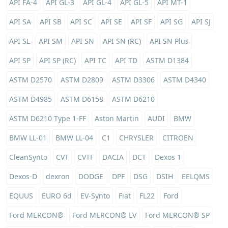
API FA-4
API GL-3
API GL-4
API GL-5
API MT-1
API SA
API SB
API SC
API SE
API SF
API SG
API SJ
API SL
API SM
API SN
API SN (RC)
API SN Plus
API SP
API SP (RC)
API TC
API TD
ASTM D1384
ASTM D2570
ASTM D2809
ASTM D3306
ASTM D4340
ASTM D4985
ASTM D6158
ASTM D6210
ASTM D6210 Type 1-FF
Aston Martin
AUDI
BMW
BMW LL-01
BMW LL-04
C1
CHRYSLER
CITROEN
CleanSynto
CVT
CVTF
DACIA
DCT
Dexos 1
Dexos-D
dexron
DODGE
DPF
DSG
DSIH
EELQMS
EQUUS
EURO 6d
EV-Synto
Fiat
FL22
Ford
Ford MERCON®
Ford MERCON® LV
Ford MERCON® SP