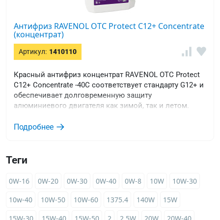
Антифриз RAVENOL OTC Protect C12+ Concentrate
(концентрат)
Артикул:
1410110
Красный антифриз концентрат RAVENOL OTC Protect
C12+ Concentrate -40C соответствует стандарту G12+ и
обеспечивает долговременную защиту
алюминиевого двигателя как зимой, так и летом.
Подробнее
Теги
0W-16
0W-20
0W-30
0W-40
0W-8
10W
10W-30
10w-40
10W-50
10W-60
1375.4
140W
15W
15W-30
15W-40
15W-50
2
2,5W
20W
20W-40