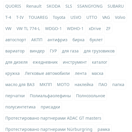
QUORIS
Renault
SKODA
SLS
SSANGYONG
SUBARU
T-4
T-IV
TOUAREG
Toyota
USVO
UTTO
VAG
Volvo
VW
VW TL 774-L
WDGO-1
WDHO-1
xDrive
ZF
автоспорт
АКПП
антифриз
бирка
буклет
вариатор
виндер
ГУР
для газа
для грузовиков
для дизеля
ежедневник
инструмент
каталог
кружка
Легковые автомобили
лента
маска
масло для ВАЗ
МКПП
МОТО
наклейка
ПАО
папка
перчатки
Полиальфаолефины
Полнозольное
полусинтетика
присадки
Протестировано партнерами ADAC GT masters
Протестировано партнерами Nürburgring
рамка