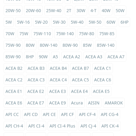
20W-50
20W-60
25W-40
2T
30W
4-T
40W
50W
5W
5W-16
5W-20
5W-30
5W-40
5W-50
60W
6HP
70W
75W
75W-110
75W-140
75W-80
75W-85
75W-90
80W
80W-140
80W-90
85W
85W-140
85W-90
8HP
90W
A5
ACEA A2
ACEA A3
ACEA A7
ACEA B2
ACEA B3
ACEA B4
ACEA B7
ACEA C1
ACEA C2
ACEA C3
ACEA C4
ACEA C5
ACEA C6
ACEA E1
ACEA E2
ACEA E3
ACEA E4
ACEA E5
ACEA E6
ACEA E7
ACEA E9
Acura
AISIN
AMAROK
API CC
API CD
API CE
API CF
API CF-4
API CG-4
API CH-4
API CI-4
API CI-4 Plus
API CJ-4
API CK-4