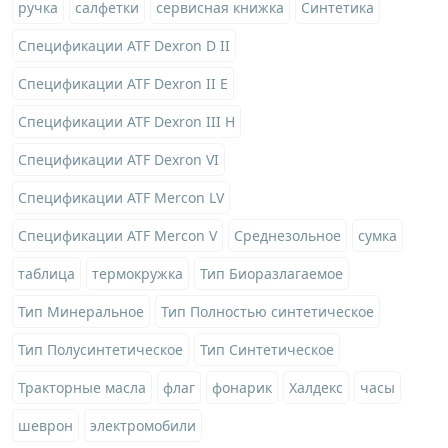
ручка
салфетки
сервисная книжка
Синтетика
Спецификации ATF Dexron D II
Спецификации ATF Dexron II E
Спецификации ATF Dexron III H
Спецификации ATF Dexron VI
Спецификации ATF Mercon LV
Спецификации ATF Mercon V
Среднезольное
сумка
таблица
термокружка
Тип Биоразлагаемое
Тип Минеральное
Тип Полностью синтетическое
Тип Полусинтетическое
Тип Синтетическое
Тракторные масла
флаг
фонарик
Халдекс
часы
шеврон
электромобили