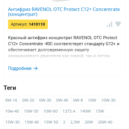
Антифриз RAVENOL OTC Protect C12+ Concentrate
(концентрат)
Артикул:
1410110
Красный антифриз концентрат RAVENOL OTC Protect
C12+ Concentrate -40C соответствует стандарту G12+ и
обеспечивает долговременную защиту
алюминиевого двигателя как зимой, так и летом.
Подробнее
Теги
0W-16
0W-20
0W-30
0W-40
0W-8
10W
10W-30
10w-40
10W-50
10W-60
1375.4
140W
15W
15W-30
15W-40
15W-50
2
2,5W
20W
20W-40