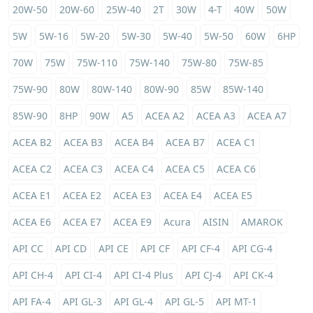
20W-50
20W-60
25W-40
2T
30W
4-T
40W
50W
5W
5W-16
5W-20
5W-30
5W-40
5W-50
60W
6HP
70W
75W
75W-110
75W-140
75W-80
75W-85
75W-90
80W
80W-140
80W-90
85W
85W-140
85W-90
8HP
90W
A5
ACEA A2
ACEA A3
ACEA A7
ACEA B2
ACEA B3
ACEA B4
ACEA B7
ACEA C1
ACEA C2
ACEA C3
ACEA C4
ACEA C5
ACEA C6
ACEA E1
ACEA E2
ACEA E3
ACEA E4
ACEA E5
ACEA E6
ACEA E7
ACEA E9
Acura
AISIN
AMAROK
API CC
API CD
API CE
API CF
API CF-4
API CG-4
API CH-4
API CI-4
API CI-4 Plus
API CJ-4
API CK-4
API FA-4
API GL-3
API GL-4
API GL-5
API MT-1