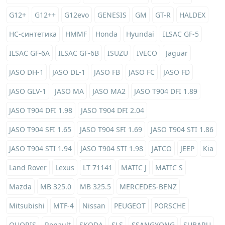
G12+
G12++
G12evo
GENESIS
GM
GT-R
HALDEX
HC-синтетика
HMMF
Honda
Hyundai
ILSAC GF-5
ILSAC GF-6A
ILSAC GF-6B
ISUZU
IVECO
Jaguar
JASO DH-1
JASO DL-1
JASO FB
JASO FC
JASO FD
JASO GLV-1
JASO MA
JASO MA2
JASO T904 DFI 1.89
JASO T904 DFI 1.98
JASO T904 DFI 2.04
JASO T904 SFI 1.65
JASO T904 SFI 1.69
JASO T904 STI 1.86
JASO T904 STI 1.94
JASO T904 STI 1.98
JATCO
JEEP
Kia
Land Rover
Lexus
LT 71141
MATIC J
MATIC S
Mazda
MB 325.0
MB 325.5
MERCEDES-BENZ
Mitsubishi
MTF-4
Nissan
PEUGEOT
PORSCHE
QUORIS
Renault
SKODA
SLS
SSANGYONG
SUBARU