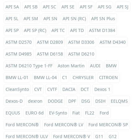
API SA
API SB
API SC
API SE
API SF
API SG
API SJ
API SL
API SM
API SN
API SN (RC)
API SN Plus
API SP
API SP (RC)
API TC
API TD
ASTM D1384
ASTM D2570
ASTM D2809
ASTM D3306
ASTM D4340
ASTM D4985
ASTM D6158
ASTM D6210
ASTM D6210 Type 1-FF
Aston Martin
AUDI
BMW
BMW LL-01
BMW LL-04
C1
CHRYSLER
CITROEN
CleanSynto
CVT
CVTF
DACIA
DCT
Dexos 1
Dexos-D
dexron
DODGE
DPF
DSG
DSIH
EELQMS
EQUUS
EURO 6d
EV-Synto
Fiat
FL22
Ford
Ford MERCON®
Ford MERCON® LV
Ford MERCON® SP
Ford MERCON® ULV
Ford MERCON® V
G11
G12