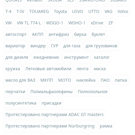
T-4
T-IV
TOUAREG
Toyota
USVO
UTTO
VAG
Volvo
VW
VW TL 774-L
WDGO-1
WDHO-1
xDrive
ZF
автоспорт
АКПП
антифриз
бирка
буклет
вариатор
виндер
ГУР
для газа
для грузовиков
для дизеля
ежедневник
инструмент
каталог
кружка
Легковые автомобили
лента
маска
масло для ВАЗ
МКПП
МОТО
наклейка
ПАО
папка
перчатки
Полиальфаолефины
Полнозольное
полусинтетика
присадки
Протестировано партнерами ADAC GT masters
Протестировано партнерами Nürburgring
рамка