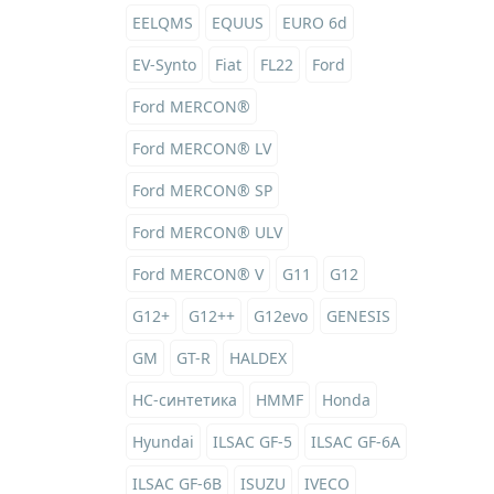
EELQMS
EQUUS
EURO 6d
EV-Synto
Fiat
FL22
Ford
Ford MERCON®
Ford MERCON® LV
Ford MERCON® SP
Ford MERCON® ULV
Ford MERCON® V
G11
G12
G12+
G12++
G12evo
GENESIS
GM
GT-R
HALDEX
HC-синтетика
HMMF
Honda
Hyundai
ILSAC GF-5
ILSAC GF-6A
ILSAC GF-6B
ISUZU
IVECO