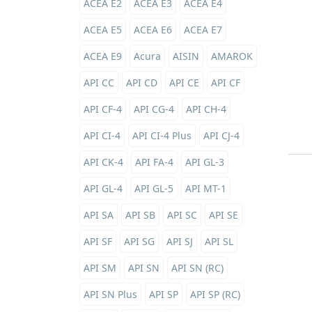
ACEA E2
ACEA E3
ACEA E4
ACEA E5
ACEA E6
ACEA E7
ACEA E9
Acura
AISIN
AMAROK
API CC
API CD
API CE
API CF
API CF-4
API CG-4
API CH-4
API CI-4
API CI-4 Plus
API CJ-4
API CK-4
API FA-4
API GL-3
API GL-4
API GL-5
API MT-1
API SA
API SB
API SC
API SE
API SF
API SG
API SJ
API SL
API SM
API SN
API SN (RC)
API SN Plus
API SP
API SP (RC)