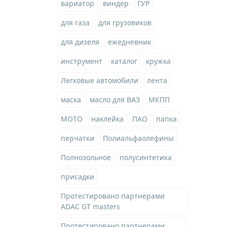
вариатор
виндер
ГУР
для газа
для грузовиков
для дизеля
ежедневник
инструмент
каталог
кружка
Легковые автомобили
лента
маска
масло для ВАЗ
МКПП
МОТО
наклейка
ПАО
папка
перчатки
Полиальфаолефины
Полнозольное
полусинтетика
присадки
Протестировано партнерами
ADAC GT masters
Протестировано партнерами