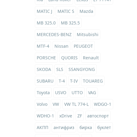
MATIC J
MATIC S
Mazda
MB 325.0
MB 325.5
MERCEDES-BENZ
Mitsubishi
MTF-4
Nissan
PEUGEOT
PORSCHE
QUORIS
Renault
SKODA
SLS
SSANGYONG
SUBARU
T-4
T-IV
TOUAREG
Toyota
USVO
UTTO
VAG
Volvo
VW
VW TL 774-L
WDGO-1
WDHO-1
xDrive
ZF
автоспорт
АКПП
антифриз
бирка
буклет