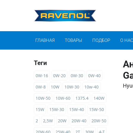
ГЛАВНАЯ
ТОВАРЫ
ПОДБОР
О НА
Ан
Теги
Ga
0W-16
0W-20
0W-30
0W-40
Hyu
0W-8
10W
10W-30
10w-40
10W-50
10W-60
1375.4
140W
15W
15W-30
15W-40
15W-50
2
2,5W
20W
20W-40
20W-50
20W-60
25W-40
2T
30W
4-T