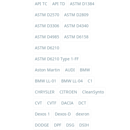
API TC
API TD
ASTM D1384
ASTM D2570
ASTM D2809
ASTM D3306
ASTM D4340
ASTM D4985
ASTM D6158
ASTM D6210
ASTM D6210 Type 1-FF
Aston Martin
AUDI
BMW
BMW LL-01
BMW LL-04
C1
CHRYSLER
CITROEN
CleanSynto
CVT
CVTF
DACIA
DCT
Dexos 1
Dexos-D
dexron
DODGE
DPF
DSG
DSIH