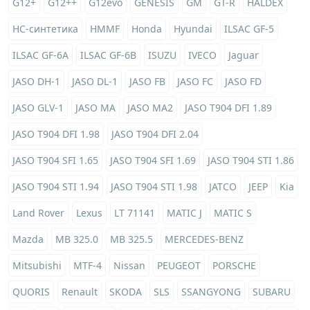
G12+
G12++
G12evo
GENESIS
GM
GT-R
HALDEX
HC-синтетика
HMMF
Honda
Hyundai
ILSAC GF-5
ILSAC GF-6A
ILSAC GF-6B
ISUZU
IVECO
Jaguar
JASO DH-1
JASO DL-1
JASO FB
JASO FC
JASO FD
JASO GLV-1
JASO MA
JASO MA2
JASO T904 DFI 1.89
JASO T904 DFI 1.98
JASO T904 DFI 2.04
JASO T904 SFI 1.65
JASO T904 SFI 1.69
JASO T904 STI 1.86
JASO T904 STI 1.94
JASO T904 STI 1.98
JATCO
JEEP
Kia
Land Rover
Lexus
LT 71141
MATIC J
MATIC S
Mazda
MB 325.0
MB 325.5
MERCEDES-BENZ
Mitsubishi
MTF-4
Nissan
PEUGEOT
PORSCHE
QUORIS
Renault
SKODA
SLS
SSANGYONG
SUBARU