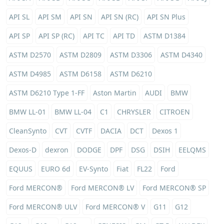
API SL
API SM
API SN
API SN (RC)
API SN Plus
API SP
API SP (RC)
API TC
API TD
ASTM D1384
ASTM D2570
ASTM D2809
ASTM D3306
ASTM D4340
ASTM D4985
ASTM D6158
ASTM D6210
ASTM D6210 Type 1-FF
Aston Martin
AUDI
BMW
BMW LL-01
BMW LL-04
C1
CHRYSLER
CITROEN
CleanSynto
CVT
CVTF
DACIA
DCT
Dexos 1
Dexos-D
dexron
DODGE
DPF
DSG
DSIH
EELQMS
EQUUS
EURO 6d
EV-Synto
Fiat
FL22
Ford
Ford MERCON®
Ford MERCON® LV
Ford MERCON® SP
Ford MERCON® ULV
Ford MERCON® V
G11
G12