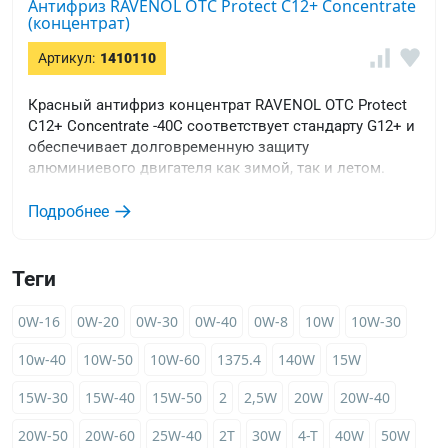
Антифриз RAVENOL OTC Protect C12+ Concentrate
(концентрат)
Артикул:
1410110
Красный антифриз концентрат RAVENOL OTC Protect
C12+ Concentrate -40C соответствует стандарту G12+ и
обеспечивает долговременную защиту
алюминиевого двигателя как зимой, так и летом.
Подробнее
Теги
0W-16
0W-20
0W-30
0W-40
0W-8
10W
10W-30
10w-40
10W-50
10W-60
1375.4
140W
15W
15W-30
15W-40
15W-50
2
2,5W
20W
20W-40
20W-50
20W-60
25W-40
2T
30W
4-T
40W
50W