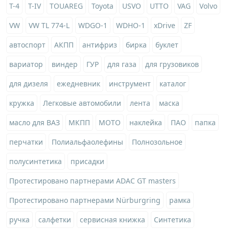
T-4
T-IV
TOUAREG
Toyota
USVO
UTTO
VAG
Volvo
VW
VW TL 774-L
WDGO-1
WDHO-1
xDrive
ZF
автоспорт
АКПП
антифриз
бирка
буклет
вариатор
виндер
ГУР
для газа
для грузовиков
для дизеля
ежедневник
инструмент
каталог
кружка
Легковые автомобили
лента
маска
масло для ВАЗ
МКПП
МОТО
наклейка
ПАО
папка
перчатки
Полиальфаолефины
Полнозольное
полусинтетика
присадки
Протестировано партнерами ADAC GT masters
Протестировано партнерами Nürburgring
рамка
ручка
салфетки
сервисная книжка
Синтетика