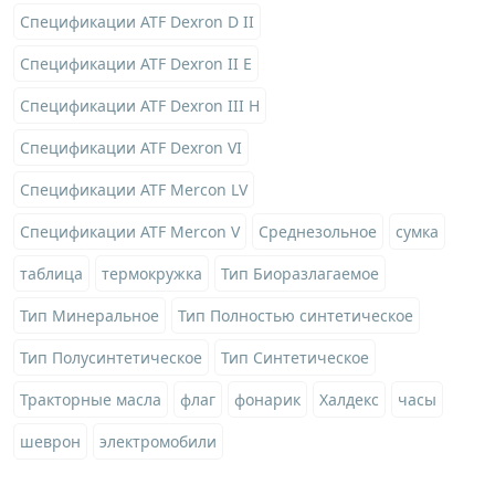
Спецификации ATF Dexron D II
Спецификации ATF Dexron II E
Спецификации ATF Dexron III H
Спецификации ATF Dexron VI
Спецификации ATF Mercon LV
Спецификации ATF Mercon V
Среднезольное
сумка
таблица
термокружка
Тип Биоразлагаемое
Тип Минеральное
Тип Полностью синтетическое
Тип Полусинтетическое
Тип Синтетическое
Тракторные масла
флаг
фонарик
Халдекс
часы
шеврон
электромобили