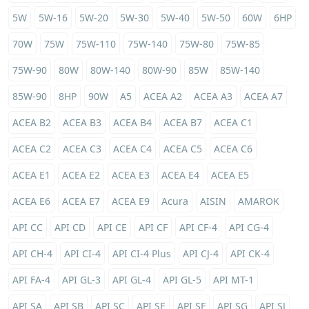
5W
5W-16
5W-20
5W-30
5W-40
5W-50
60W
6HP
70W
75W
75W-110
75W-140
75W-80
75W-85
75W-90
80W
80W-140
80W-90
85W
85W-140
85W-90
8HP
90W
A5
ACEA A2
ACEA A3
ACEA A7
ACEA B2
ACEA B3
ACEA B4
ACEA B7
ACEA C1
ACEA C2
ACEA C3
ACEA C4
ACEA C5
ACEA C6
ACEA E1
ACEA E2
ACEA E3
ACEA E4
ACEA E5
ACEA E6
ACEA E7
ACEA E9
Acura
AISIN
AMAROK
API CC
API CD
API CE
API CF
API CF-4
API CG-4
API CH-4
API CI-4
API CI-4 Plus
API CJ-4
API CK-4
API FA-4
API GL-3
API GL-4
API GL-5
API MT-1
API SA
API SB
API SC
API SE
API SF
API SG
API SJ