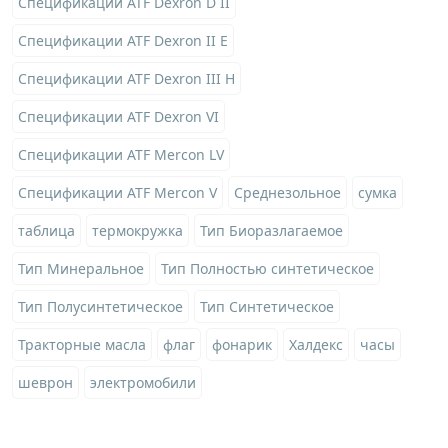
Спецификации ATF Dexron D II
Спецификации ATF Dexron II E
Спецификации ATF Dexron III H
Спецификации ATF Dexron VI
Спецификации ATF Mercon LV
Спецификации ATF Mercon V
Среднезольное
сумка
таблица
термокружка
Тип Биоразлагаемое
Тип Минеральное
Тип Полностью синтетическое
Тип Полусинтетическое
Тип Синтетическое
Тракторные масла
флаг
фонарик
Халдекс
часы
шеврон
электромобили