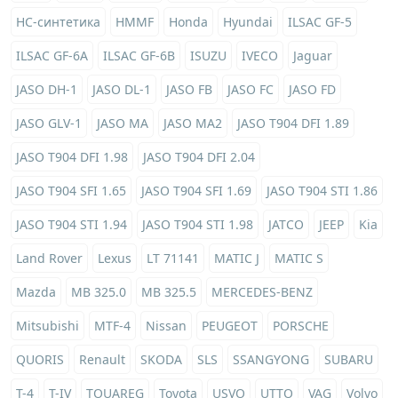
HC-синтетика
HMMF
Honda
Hyundai
ILSAC GF-5
ILSAC GF-6A
ILSAC GF-6B
ISUZU
IVECO
Jaguar
JASO DH-1
JASO DL-1
JASO FB
JASO FC
JASO FD
JASO GLV-1
JASO MA
JASO MA2
JASO T904 DFI 1.89
JASO T904 DFI 1.98
JASO T904 DFI 2.04
JASO T904 SFI 1.65
JASO T904 SFI 1.69
JASO T904 STI 1.86
JASO T904 STI 1.94
JASO T904 STI 1.98
JATCO
JEEP
Kia
Land Rover
Lexus
LT 71141
MATIC J
MATIC S
Mazda
MB 325.0
MB 325.5
MERCEDES-BENZ
Mitsubishi
MTF-4
Nissan
PEUGEOT
PORSCHE
QUORIS
Renault
SKODA
SLS
SSANGYONG
SUBARU
T-4
T-IV
TOUAREG
Toyota
USVO
UTTO
VAG
Volvo