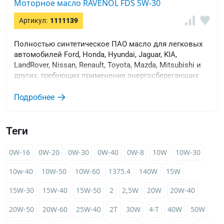
Моторное масло RAVENOL FDS 5W-30
Артикул:
1111139
Полностью синтетическое ПАО масло для легковых
автомобилей Ford, Honda, Hyundai, Jaguar, KIA,
LandRover, Nissan, Renault, Toyota, Mazda, Mitsubishi и
других, требующих применение энергосберегающих
масел.
Подробнее
Теги
0W-16
0W-20
0W-30
0W-40
0W-8
10W
10W-30
10w-40
10W-50
10W-60
1375.4
140W
15W
15W-30
15W-40
15W-50
2
2,5W
20W
20W-40
20W-50
20W-60
25W-40
2T
30W
4-T
40W
50W