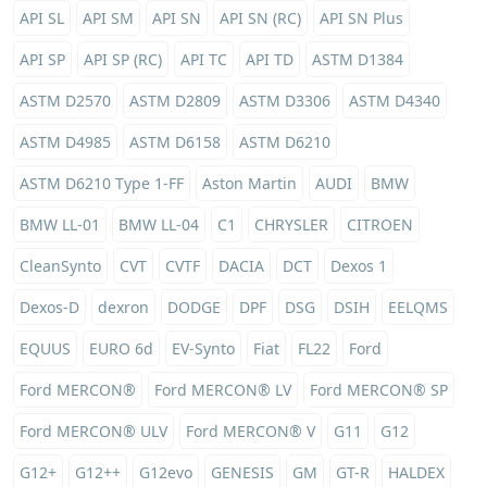
API SL
API SM
API SN
API SN (RC)
API SN Plus
API SP
API SP (RC)
API TC
API TD
ASTM D1384
ASTM D2570
ASTM D2809
ASTM D3306
ASTM D4340
ASTM D4985
ASTM D6158
ASTM D6210
ASTM D6210 Type 1-FF
Aston Martin
AUDI
BMW
BMW LL-01
BMW LL-04
C1
CHRYSLER
CITROEN
CleanSynto
CVT
CVTF
DACIA
DCT
Dexos 1
Dexos-D
dexron
DODGE
DPF
DSG
DSIH
EELQMS
EQUUS
EURO 6d
EV-Synto
Fiat
FL22
Ford
Ford MERCON®
Ford MERCON® LV
Ford MERCON® SP
Ford MERCON® ULV
Ford MERCON® V
G11
G12
G12+
G12++
G12evo
GENESIS
GM
GT-R
HALDEX