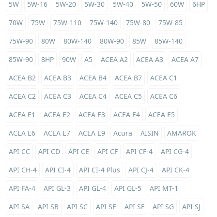
5W
5W-16
5W-20
5W-30
5W-40
5W-50
60W
6HP
70W
75W
75W-110
75W-140
75W-80
75W-85
75W-90
80W
80W-140
80W-90
85W
85W-140
85W-90
8HP
90W
A5
ACEA A2
ACEA A3
ACEA A7
ACEA B2
ACEA B3
ACEA B4
ACEA B7
ACEA C1
ACEA C2
ACEA C3
ACEA C4
ACEA C5
ACEA C6
ACEA E1
ACEA E2
ACEA E3
ACEA E4
ACEA E5
ACEA E6
ACEA E7
ACEA E9
Acura
AISIN
AMAROK
API CC
API CD
API CE
API CF
API CF-4
API CG-4
API CH-4
API CI-4
API CI-4 Plus
API CJ-4
API CK-4
API FA-4
API GL-3
API GL-4
API GL-5
API MT-1
API SA
API SB
API SC
API SE
API SF
API SG
API SJ