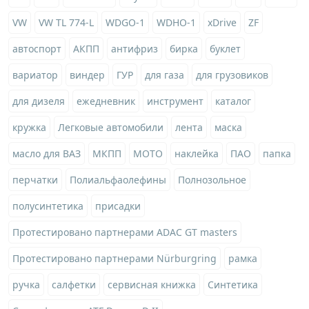
VW
VW TL 774-L
WDGO-1
WDHO-1
xDrive
ZF
автоспорт
АКПП
антифриз
бирка
буклет
вариатор
виндер
ГУР
для газа
для грузовиков
для дизеля
ежедневник
инструмент
каталог
кружка
Легковые автомобили
лента
маска
масло для ВАЗ
МКПП
МОТО
наклейка
ПАО
папка
перчатки
Полиальфаолефины
Полнозольное
полусинтетика
присадки
Протестировано партнерами ADAC GT masters
Протестировано партнерами Nürburgring
рамка
ручка
салфетки
сервисная книжка
Синтетика