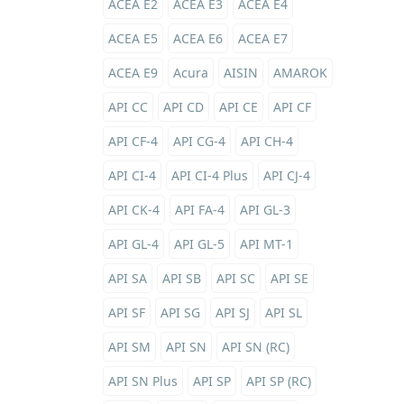
ACEA E2
ACEA E3
ACEA E4
ACEA E5
ACEA E6
ACEA E7
ACEA E9
Acura
AISIN
AMAROK
API CC
API CD
API CE
API CF
API CF-4
API CG-4
API CH-4
API CI-4
API CI-4 Plus
API CJ-4
API CK-4
API FA-4
API GL-3
API GL-4
API GL-5
API MT-1
API SA
API SB
API SC
API SE
API SF
API SG
API SJ
API SL
API SM
API SN
API SN (RC)
API SN Plus
API SP
API SP (RC)