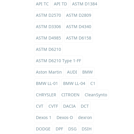
API TC
API TD
ASTM D1384
ASTM D2570
ASTM D2809
ASTM D3306
ASTM D4340
ASTM D4985
ASTM D6158
ASTM D6210
ASTM D6210 Type 1-FF
Aston Martin
AUDI
BMW
BMW LL-01
BMW LL-04
C1
CHRYSLER
CITROEN
CleanSynto
CVT
CVTF
DACIA
DCT
Dexos 1
Dexos-D
dexron
DODGE
DPF
DSG
DSIH