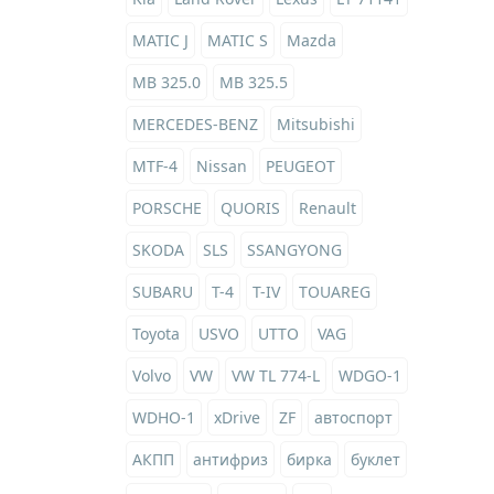
MATIC J
MATIC S
Mazda
MB 325.0
MB 325.5
MERCEDES-BENZ
Mitsubishi
MTF-4
Nissan
PEUGEOT
PORSCHE
QUORIS
Renault
SKODA
SLS
SSANGYONG
SUBARU
T-4
T-IV
TOUAREG
Toyota
USVO
UTTO
VAG
Volvo
VW
VW TL 774-L
WDGO-1
WDHO-1
xDrive
ZF
автоспорт
АКПП
антифриз
бирка
буклет