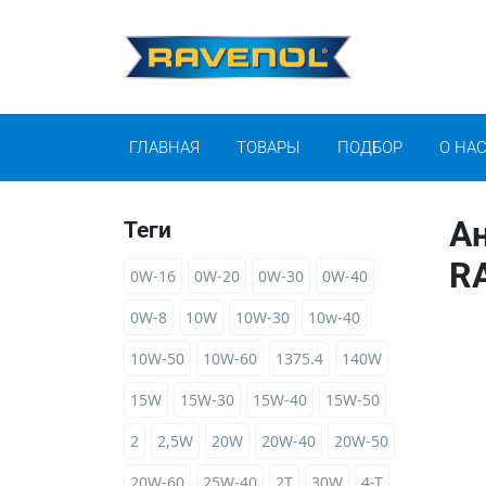
ГЛАВНАЯ
ТОВАРЫ
ПОДБОР
О НА
Ан
Теги
R
0W-16
0W-20
0W-30
0W-40
0W-8
10W
10W-30
10w-40
10W-50
10W-60
1375.4
140W
15W
15W-30
15W-40
15W-50
2
2,5W
20W
20W-40
20W-50
20W-60
25W-40
2T
30W
4-T