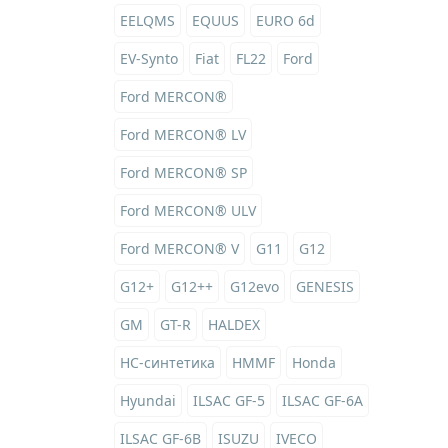
EELQMS
EQUUS
EURO 6d
EV-Synto
Fiat
FL22
Ford
Ford MERCON®
Ford MERCON® LV
Ford MERCON® SP
Ford MERCON® ULV
Ford MERCON® V
G11
G12
G12+
G12++
G12evo
GENESIS
GM
GT-R
HALDEX
HC-синтетика
HMMF
Honda
Hyundai
ILSAC GF-5
ILSAC GF-6A
ILSAC GF-6B
ISUZU
IVECO