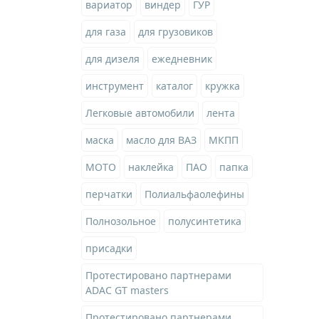
вариатор
виндер
ГУР
для газа
для грузовиков
для дизеля
ежедневник
инструмент
каталог
кружка
Легковые автомобили
лента
маска
масло для ВАЗ
МКПП
МОТО
наклейка
ПАО
папка
перчатки
Полиальфаолефины
Полнозольное
полусинтетика
присадки
Протестировано партнерами
ADAC GT masters
Протестировано партнерами