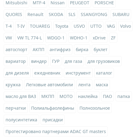
Mitsubishi
MTF-4
Nissan
PEUGEOT
PORSCHE
QUORIS
Renault
SKODA
SLS
SSANGYONG
SUBARU
T-4
T-IV
TOUAREG
Toyota
USVO
UTTO
VAG
Volvo
VW
VW TL 774-L
WDGO-1
WDHO-1
xDrive
ZF
автоспорт
АКПП
антифриз
бирка
буклет
вариатор
виндер
ГУР
для газа
для грузовиков
для дизеля
ежедневник
инструмент
каталог
кружка
Легковые автомобили
лента
маска
масло для ВАЗ
МКПП
МОТО
наклейка
ПАО
папка
перчатки
Полиальфаолефины
Полнозольное
полусинтетика
присадки
Протестировано партнерами ADAC GT masters