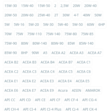
15W-30
15W-40
15W-50
2
2,5W
20W
20W-40
20W-50
20W-60
25W-40
2T
30W
4-T
40W
50W
5W
5W-16
5W-20
5W-30
5W-40
5W-50
60W
6HP
70W
75W
75W-110
75W-140
75W-80
75W-85
75W-90
80W
80W-140
80W-90
85W
85W-140
85W-90
8HP
90W
A5
ACEA A2
ACEA A3
ACEA A7
ACEA B2
ACEA B3
ACEA B4
ACEA B7
ACEA C1
ACEA C2
ACEA C3
ACEA C4
ACEA C5
ACEA C6
ACEA E1
ACEA E2
ACEA E3
ACEA E4
ACEA E5
ACEA E6
ACEA E7
ACEA E9
Acura
AISIN
AMAROK
API CC
API CD
API CE
API CF
API CF-4
API CG-4
API CH-4
API CI-4
API CI-4 Plus
API CJ-4
API CK-4