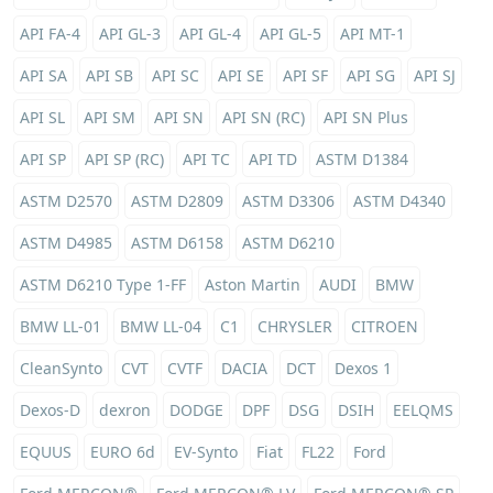
API FA-4
API GL-3
API GL-4
API GL-5
API MT-1
API SA
API SB
API SC
API SE
API SF
API SG
API SJ
API SL
API SM
API SN
API SN (RC)
API SN Plus
API SP
API SP (RC)
API TC
API TD
ASTM D1384
ASTM D2570
ASTM D2809
ASTM D3306
ASTM D4340
ASTM D4985
ASTM D6158
ASTM D6210
ASTM D6210 Type 1-FF
Aston Martin
AUDI
BMW
BMW LL-01
BMW LL-04
C1
CHRYSLER
CITROEN
CleanSynto
CVT
CVTF
DACIA
DCT
Dexos 1
Dexos-D
dexron
DODGE
DPF
DSG
DSIH
EELQMS
EQUUS
EURO 6d
EV-Synto
Fiat
FL22
Ford