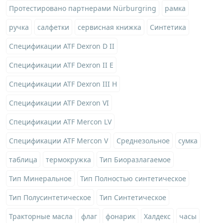
Протестировано партнерами Nürburgring
рамка
ручка
салфетки
сервисная книжка
Синтетика
Спецификации ATF Dexron D II
Спецификации ATF Dexron II E
Спецификации ATF Dexron III H
Спецификации ATF Dexron VI
Спецификации ATF Mercon LV
Спецификации ATF Mercon V
Среднезольное
сумка
таблица
термокружка
Тип Биоразлагаемое
Тип Минеральное
Тип Полностью синтетическое
Тип Полусинтетическое
Тип Синтетическое
Тракторные масла
флаг
фонарик
Халдекс
часы