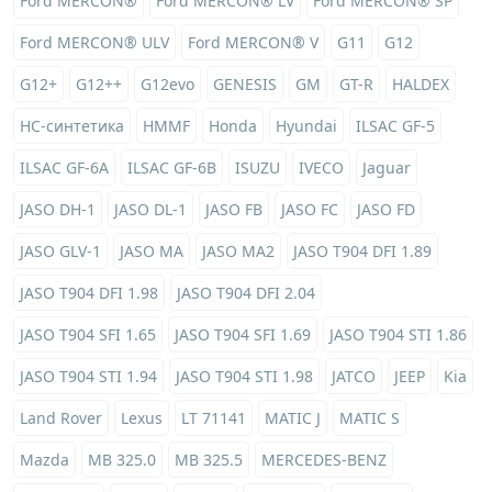
Ford MERCON®
Ford MERCON® LV
Ford MERCON® SP
Ford MERCON® ULV
Ford MERCON® V
G11
G12
G12+
G12++
G12evo
GENESIS
GM
GT-R
HALDEX
HC-синтетика
HMMF
Honda
Hyundai
ILSAC GF-5
ILSAC GF-6A
ILSAC GF-6B
ISUZU
IVECO
Jaguar
JASO DH-1
JASO DL-1
JASO FB
JASO FC
JASO FD
JASO GLV-1
JASO MA
JASO MA2
JASO T904 DFI 1.89
JASO T904 DFI 1.98
JASO T904 DFI 2.04
JASO T904 SFI 1.65
JASO T904 SFI 1.69
JASO T904 STI 1.86
JASO T904 STI 1.94
JASO T904 STI 1.98
JATCO
JEEP
Kia
Land Rover
Lexus
LT 71141
MATIC J
MATIC S
Mazda
MB 325.0
MB 325.5
MERCEDES-BENZ