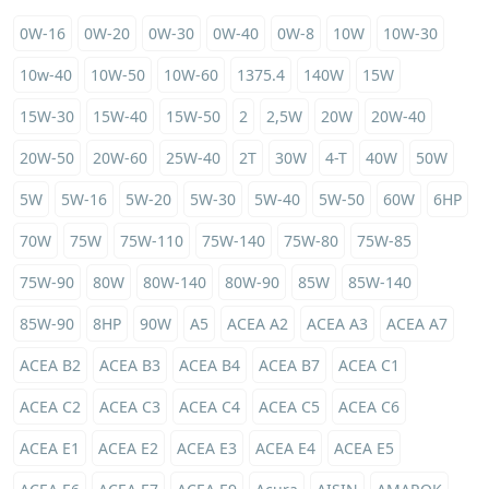
0W-16
0W-20
0W-30
0W-40
0W-8
10W
10W-30
10w-40
10W-50
10W-60
1375.4
140W
15W
15W-30
15W-40
15W-50
2
2,5W
20W
20W-40
20W-50
20W-60
25W-40
2T
30W
4-T
40W
50W
5W
5W-16
5W-20
5W-30
5W-40
5W-50
60W
6HP
70W
75W
75W-110
75W-140
75W-80
75W-85
75W-90
80W
80W-140
80W-90
85W
85W-140
85W-90
8HP
90W
A5
ACEA A2
ACEA A3
ACEA A7
ACEA B2
ACEA B3
ACEA B4
ACEA B7
ACEA C1
ACEA C2
ACEA C3
ACEA C4
ACEA C5
ACEA C6
ACEA E1
ACEA E2
ACEA E3
ACEA E4
ACEA E5