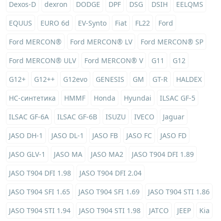
Dexos-D
dexron
DODGE
DPF
DSG
DSIH
EELQMS
EQUUS
EURO 6d
EV-Synto
Fiat
FL22
Ford
Ford MERCON®
Ford MERCON® LV
Ford MERCON® SP
Ford MERCON® ULV
Ford MERCON® V
G11
G12
G12+
G12++
G12evo
GENESIS
GM
GT-R
HALDEX
HC-синтетика
HMMF
Honda
Hyundai
ILSAC GF-5
ILSAC GF-6A
ILSAC GF-6B
ISUZU
IVECO
Jaguar
JASO DH-1
JASO DL-1
JASO FB
JASO FC
JASO FD
JASO GLV-1
JASO MA
JASO MA2
JASO T904 DFI 1.89
JASO T904 DFI 1.98
JASO T904 DFI 2.04
JASO T904 SFI 1.65
JASO T904 SFI 1.69
JASO T904 STI 1.86
JASO T904 STI 1.94
JASO T904 STI 1.98
JATCO
JEEP
Kia