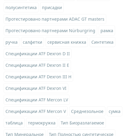
полусинтетика
присадки
Протестировано партнерами ADAC GT masters
Протестировано партнерами Nürburgring
рамка
ручка
салфетки
сервисная книжка
Синтетика
Спецификации ATF Dexron D II
Спецификации ATF Dexron II E
Спецификации ATF Dexron III H
Спецификации ATF Dexron VI
Спецификации ATF Mercon LV
Спецификации ATF Mercon V
Среднезольное
сумка
таблица
термокружка
Тип Биоразлагаемое
Тип Минеральное
Тип Полностью синтетическое