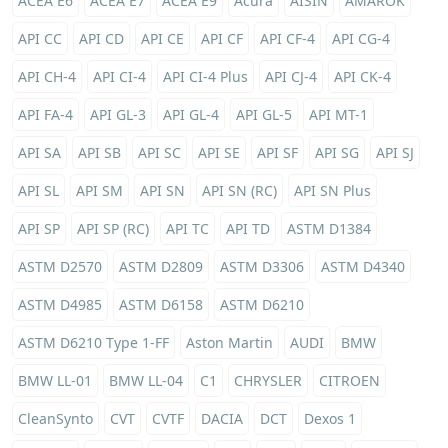
ACEA E6
ACEA E7
ACEA E9
Acura
AISIN
AMAROK
API CC
API CD
API CE
API CF
API CF-4
API CG-4
API CH-4
API CI-4
API CI-4 Plus
API CJ-4
API CK-4
API FA-4
API GL-3
API GL-4
API GL-5
API MT-1
API SA
API SB
API SC
API SE
API SF
API SG
API SJ
API SL
API SM
API SN
API SN (RC)
API SN Plus
API SP
API SP (RC)
API TC
API TD
ASTM D1384
ASTM D2570
ASTM D2809
ASTM D3306
ASTM D4340
ASTM D4985
ASTM D6158
ASTM D6210
ASTM D6210 Type 1-FF
Aston Martin
AUDI
BMW
BMW LL-01
BMW LL-04
C1
CHRYSLER
CITROEN
CleanSynto
CVT
CVTF
DACIA
DCT
Dexos 1