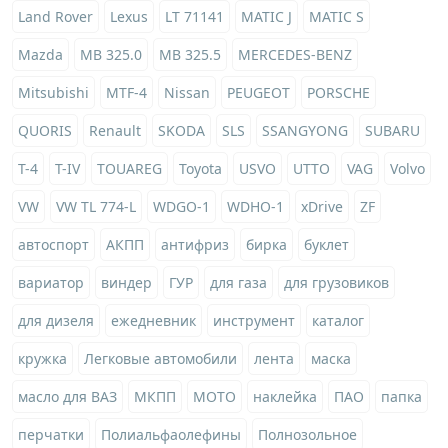
Land Rover
Lexus
LT 71141
MATIC J
MATIC S
Mazda
MB 325.0
MB 325.5
MERCEDES-BENZ
Mitsubishi
MTF-4
Nissan
PEUGEOT
PORSCHE
QUORIS
Renault
SKODA
SLS
SSANGYONG
SUBARU
T-4
T-IV
TOUAREG
Toyota
USVO
UTTO
VAG
Volvo
VW
VW TL 774-L
WDGO-1
WDHO-1
xDrive
ZF
автоспорт
АКПП
антифриз
бирка
буклет
вариатор
виндер
ГУР
для газа
для грузовиков
для дизеля
ежедневник
инструмент
каталог
кружка
Легковые автомобили
лента
маска
масло для ВАЗ
МКПП
МОТО
наклейка
ПАО
папка
перчатки
Полиальфаолефины
Полнозольное