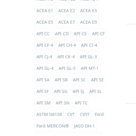
ACEA E1
ACEA E2
ACEA E3
ACEA E5
ACEA E7
ACEA E9
API CC
API CD
API CE
API CF
API CF-4
API CH-4
API CI-4
API CJ-4
API CK-4
API GL-3
API GL-4
API GL-5
API MT-1
API SA
API SB
API SC
API SE
API SF
API SG
API SJ
API SL
API SM
API SN
API TC
ASTM D6158
CVT
CVTF
Ford
Ford MERCON®
JASO DH-1