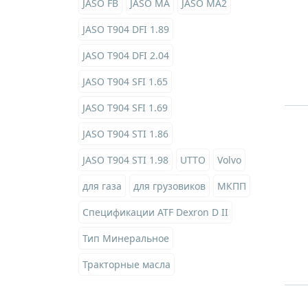
JASO FB
JASO MA
JASO MA2
JASO T904 DFI 1.89
JASO T904 DFI 2.04
JASO T904 SFI 1.65
JASO T904 SFI 1.69
JASO T904 STI 1.86
JASO T904 STI 1.98
UTTO
Volvo
для газа
для грузовиков
МКПП
Спецификации ATF Dexron D II
Тип Минеральное
Тракторные масла