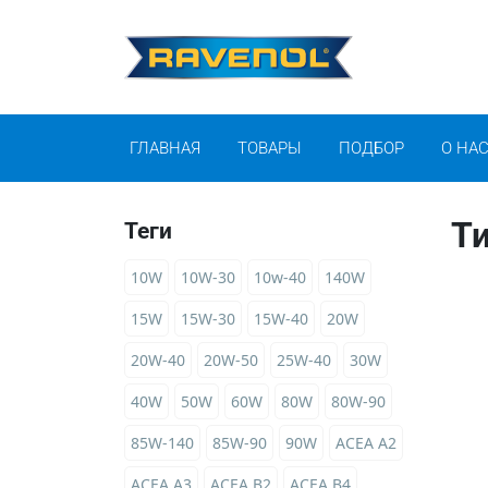
ГЛАВНАЯ
ТОВАРЫ
ПОДБОР
О НА
Т
Теги
10W
10W-30
10w-40
140W
15W
15W-30
15W-40
20W
20W-40
20W-50
25W-40
30W
40W
50W
60W
80W
80W-90
85W-140
85W-90
90W
ACEA A2
ACEA A3
ACEA B2
ACEA B4