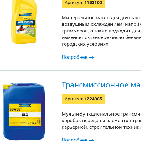
Артикул:
1153100
Минеральное масло для двухтак
воздушным охлаждением, наприме
триммеров, а также подходит для
изменяет октановое число бензи
городских условиях.
Подробнее
Трансмиссионное ма
Артикул:
1223305
Мультифункциональное трансмис
коробок передач и элементов тр
карьерной, строительной техники
Подробнее