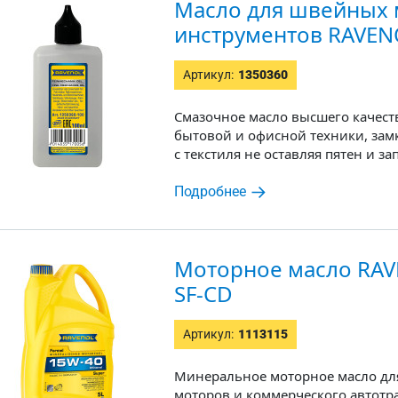
Масло для швейных
инструментов RAVENO
Артикул:
1350360
Смазочное масло высшего качест
бытовой и офисной техники, замк
с текстиля не оставляя пятен и за
Подробнее
Моторное масло RAV
SF-CD
Артикул:
1113115
Минеральное моторное масло дл
моторов и коммерческого автотр