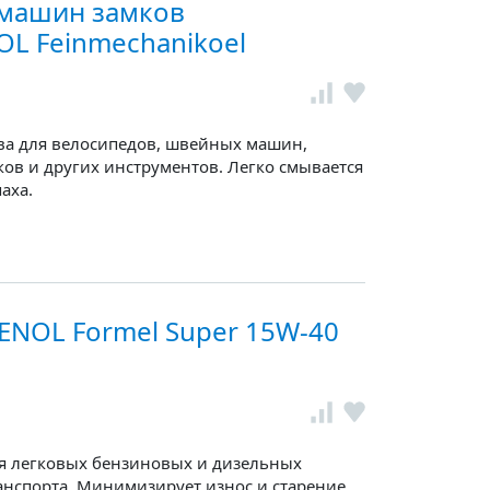
 машин замков
L Feinmechanikoel
ва для велосипедов, швейных машин,
ов и других инструментов. Легко смывается
паха.
ENOL Formel Super 15W-40
я легковых бензиновых и дизельных
анспорта. Минимизирует износ и старение.